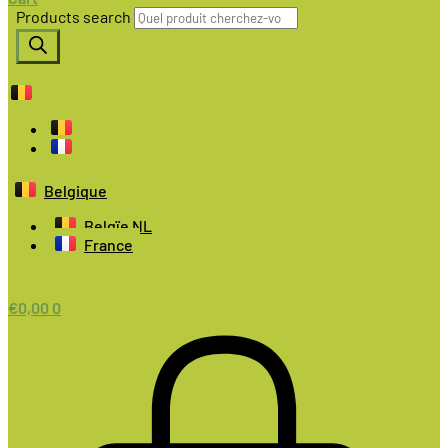
Products search
Belgique
Belgïe NL
France
€
0,00
0