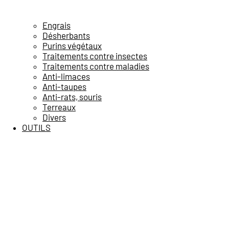
Engrais
Désherbants
Purins végétaux
Traitements contre insectes
Traitements contre maladies
Anti-limaces
Anti-taupes
Anti-rats, souris
Terreaux
Divers
OUTILS