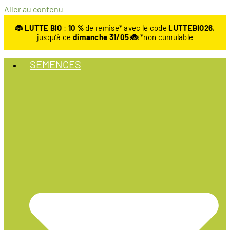
Aller au contenu
🐞 LUTTE BIO
:
10
%
de remise* avec le code
LUTTEBIO26
,
jusqu’à ce
dimanche 31/05 🐞
*non cumulable
SEMENCES