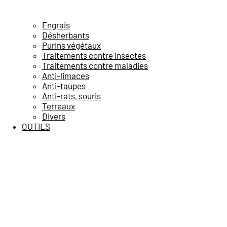
Engrais
Désherbants
Purins végétaux
Traitements contre insectes
Traitements contre maladies
Anti-limaces
Anti-taupes
Anti-rats, souris
Terreaux
Divers
OUTILS