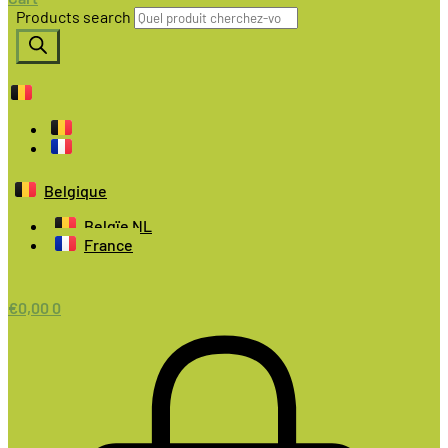
Products search
Belgique
Belgïe NL
France
€
0,00
0