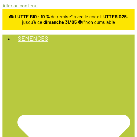
Aller au contenu
🐞 LUTTE BIO
:
10
%
de remise* avec le code
LUTTEBIO26
,
jusqu’à ce
dimanche 31/05 🐞
*non cumulable
SEMENCES