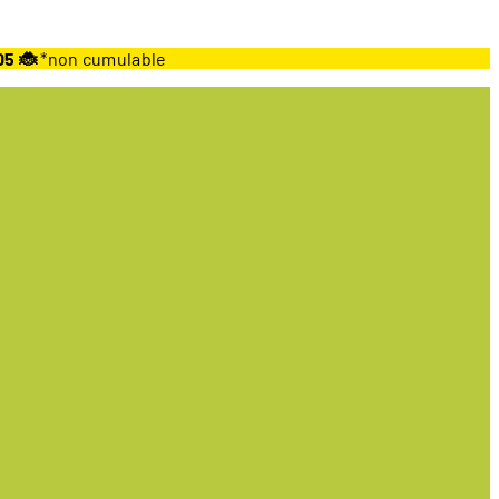
05 🐞
*non cumulable