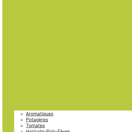
Aromatiques
Potagères
Tomates
Haricots-Pois-Fèves