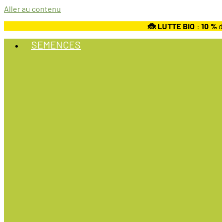
Aller au contenu
🐞 LUTTE BIO
:
10
%
d
SEMENCES