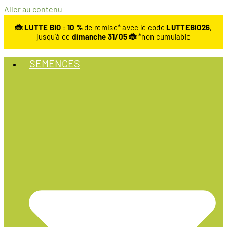
Aller au contenu
🐞 LUTTE BIO
:
10
%
de remise* avec le code
LUTTEBIO26
,
jusqu’à ce
dimanche 31/05 🐞
*non cumulable
SEMENCES