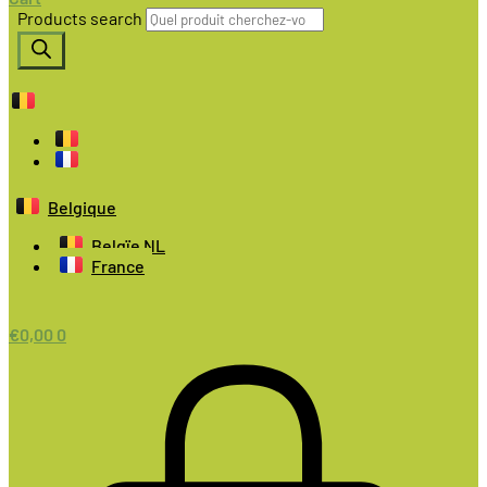
Products search
Belgique
Belgïe NL
France
€
0,00
0