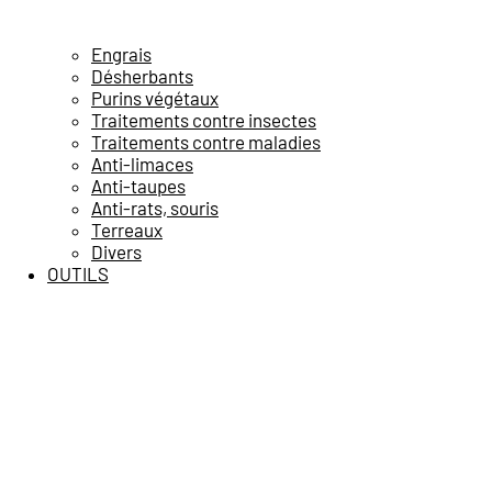
Engrais
Désherbants
Purins végétaux
Traitements contre insectes
Traitements contre maladies
Anti-limaces
Anti-taupes
Anti-rats, souris
Terreaux
Divers
OUTILS