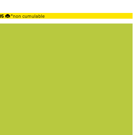
05 🐞
*non cumulable