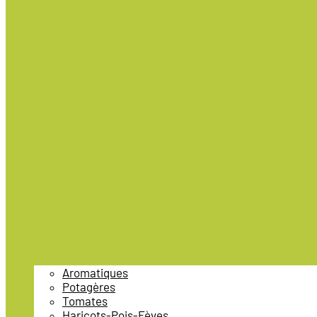
Aromatiques
Potagères
Tomates
Haricots-Pois-Fèves