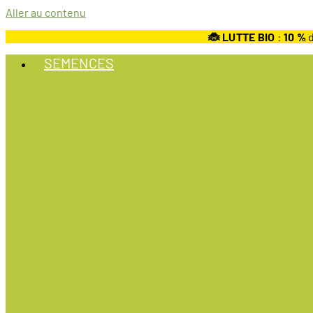
Aller au contenu
🐞 LUTTE BIO
:
10
%
d
SEMENCES