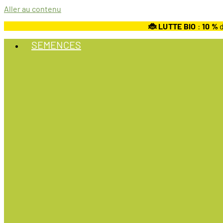
Aller au contenu
🐞 LUTTE BIO
:
10
%
d
SEMENCES