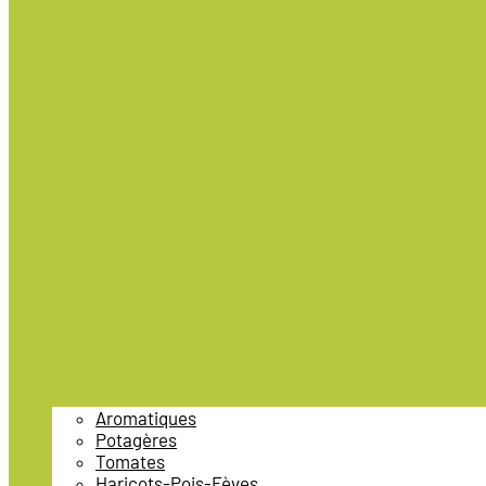
Aromatiques
Potagères
Tomates
Haricots-Pois-Fèves