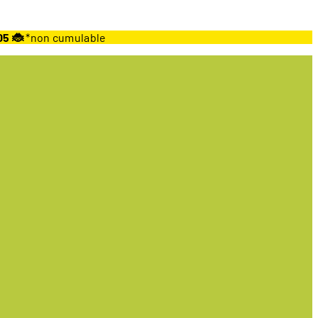
05 🐞
*non cumulable