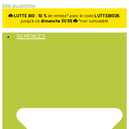
Aller au contenu
🐞 LUTTE BIO
:
10
%
de remise* avec le code
LUTTEBIO26
,
jusqu’à ce
dimanche 31/05 🐞
*non cumulable
SEMENCES