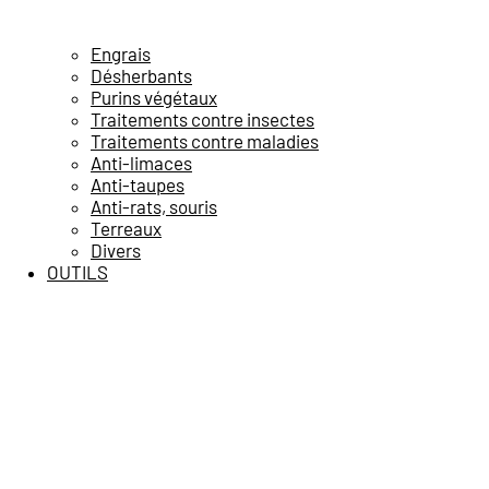
Engrais
Désherbants
Purins végétaux
Traitements contre insectes
Traitements contre maladies
Anti-limaces
Anti-taupes
Anti-rats, souris
Terreaux
Divers
OUTILS