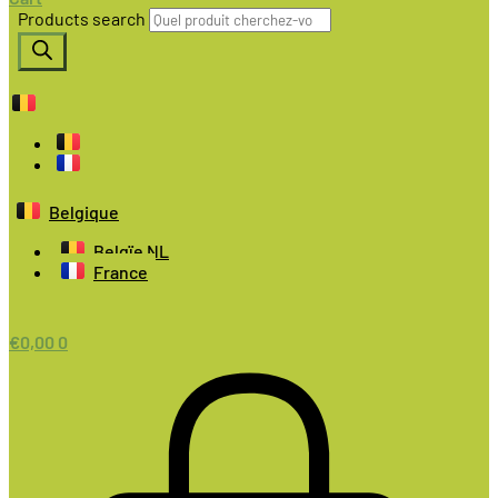
Products search
Belgique
Belgïe NL
France
€
0,00
0