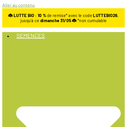
Aller au contenu
🐞 LUTTE BIO
:
10
%
de remise* avec le code
LUTTEBIO26
,
jusqu’à ce
dimanche 31/05 🐞
*non cumulable
SEMENCES