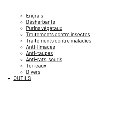
Engrais
Désherbants
Purins végétaux
Traitements contre insectes
Traitements contre maladies
Anti-limaces
Anti-taupes
Anti-rats, souris
Terreaux
Divers
OUTILS