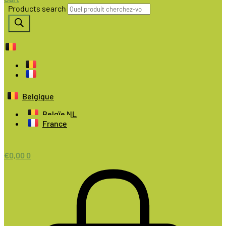
Products search
Belgique
Belgïe NL
France
€
0,00
0