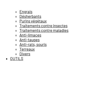
Engrais
Désherbants
Purins végétaux
Traitements contre insectes
Traitements contre maladies
Anti-limaces
Anti-taupes
Anti-rats, souris
Terreaux
Divers
OUTILS