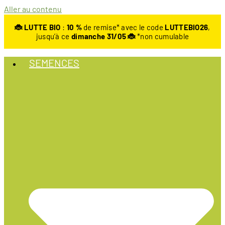
Aller au contenu
🐞 LUTTE BIO
:
10
%
de remise* avec le code
LUTTEBIO26
,
jusqu’à ce
dimanche 31/05 🐞
*non cumulable
SEMENCES