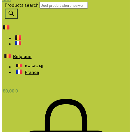
Products search
Belgique
Belgïe NL
France
€
0,00
0