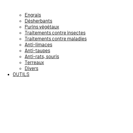
Engrais
Désherbants
Purins végétaux
Traitements contre insectes
Traitements contre maladies
Anti-limaces
Anti-taupes
Anti-rats, souris
Terreaux
Divers
OUTILS