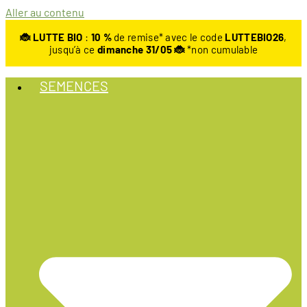
Aller au contenu
🐞 LUTTE BIO
:
10
%
de remise* avec le code
LUTTEBIO26
,
jusqu’à ce
dimanche 31/05 🐞
*non cumulable
SEMENCES