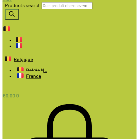
Products search
Belgique
Belgïe NL
France
€
0,00
0