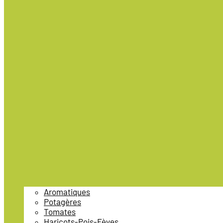
Aromatiques
Potagères
Tomates
Haricots-Pois-Fèves