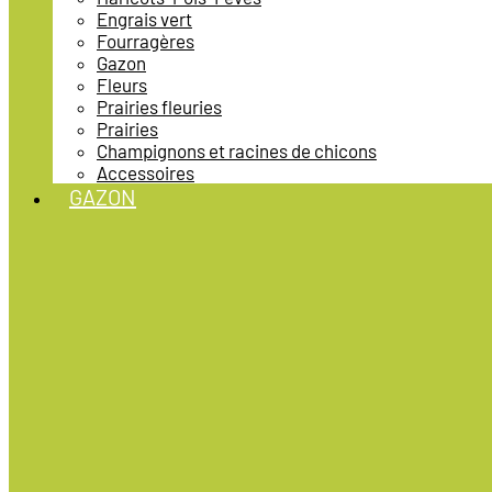
Engrais vert
Fourragères
Gazon
Fleurs
Prairies fleuries
Prairies
Champignons et racines de chicons
Accessoires
GAZON