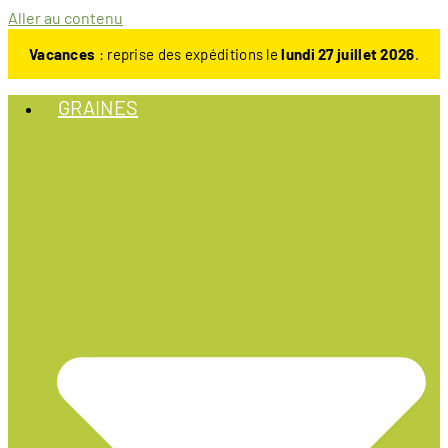
Aller au contenu
Vacances
: reprise des expéditions le
lundi 27 juillet 2026
.
GRAINES