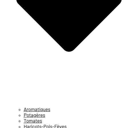
Aromatiques
Potagères
Tomates
Haricots-Pois-Fèves