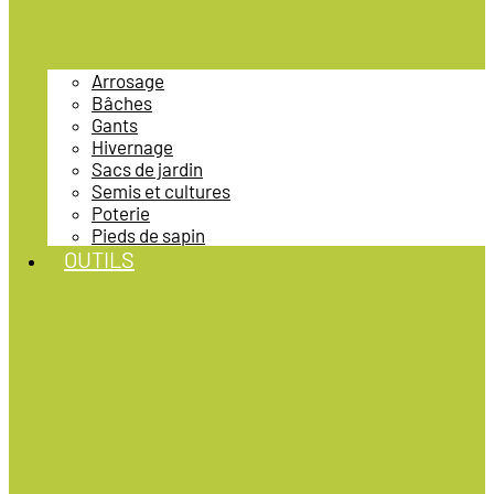
Arrosage
Bâches
Gants
Hivernage
Sacs de jardin
Semis et cultures
Poterie
Pieds de sapin
OUTILS