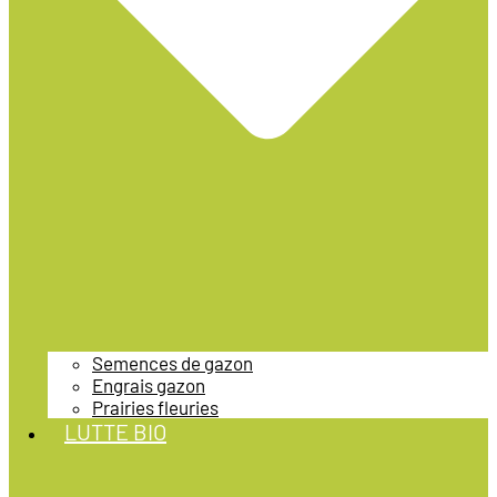
Semences de gazon
Engrais gazon
Prairies fleuries
LUTTE BIO