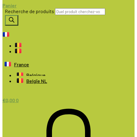
Panier
Recherche de produits
France
Belgique
Belgïe NL
€
0,00
0