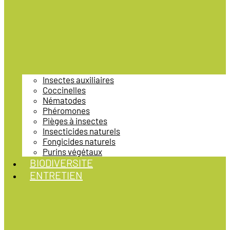
Insectes auxiliaires
Coccinelles
Nématodes
Phéromones
Pièges à insectes
Insecticides naturels
Fongicides naturels
Purins végétaux
BIODIVERSITE
ENTRETIEN