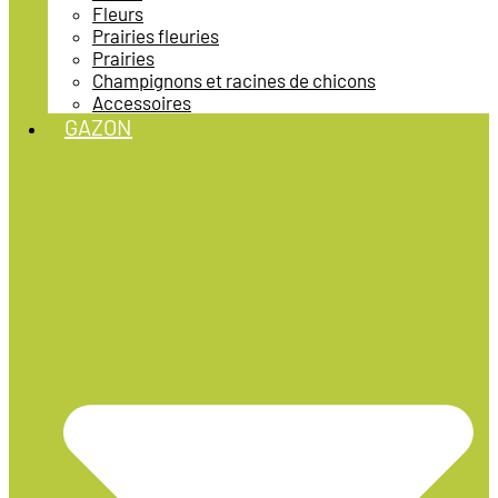
Fleurs
Prairies fleuries
Prairies
Champignons et racines de chicons
Accessoires
GAZON