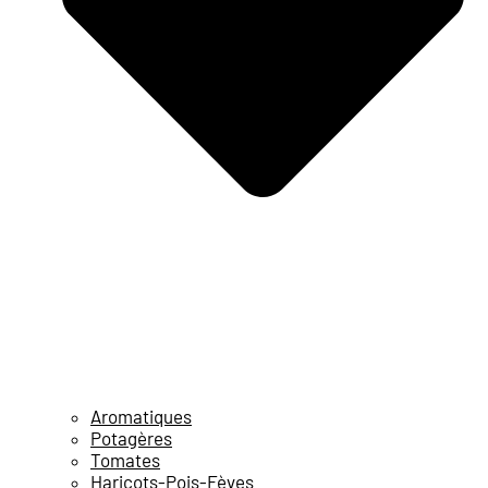
Aromatiques
Potagères
Tomates
Haricots-Pois-Fèves