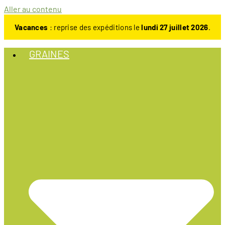
Aller au contenu
Vacances
: reprise des expéditions le
lundi 27 juillet 2026
.
GRAINES