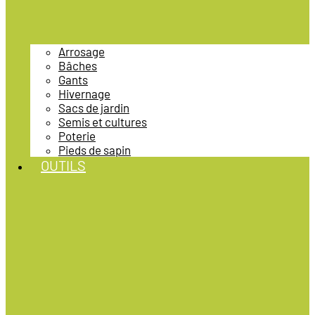
Arrosage
Bâches
Gants
Hivernage
Sacs de jardin
Semis et cultures
Poterie
Pieds de sapin
OUTILS