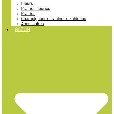
Fleurs
Prairies fleuries
Prairies
Champignons et racines de chicons
Accessoires
GAZON