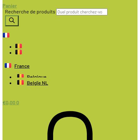
Panier
Recherche de produits
France
Belgique
Belgïe NL
€
0,00
0