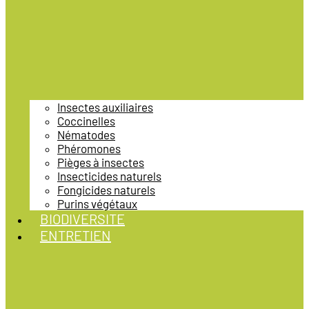
Insectes auxiliaires
Coccinelles
Nématodes
Phéromones
Pièges à insectes
Insecticides naturels
Fongicides naturels
Purins végétaux
BIODIVERSITE
ENTRETIEN