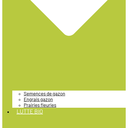
Semences de gazon
Engrais gazon
Prairies fleuries
LUTTE BIO