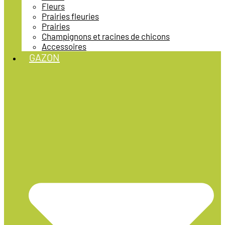
Fleurs
Prairies fleuries
Prairies
Champignons et racines de chicons
Accessoires
GAZON