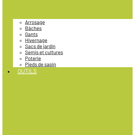
Arrosage
Bâches
Gants
Hivernage
Sacs de jardin
Semis et cultures
Poterie
Pieds de sapin
OUTILS