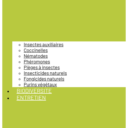
Insectes auxiliaires
Coccinelles
Nématodes
Phéromones
Pièges à insectes
Insecticides naturels
Fongicides naturels
Purins végétaux
BIODIVERSITE
ENTRETIEN