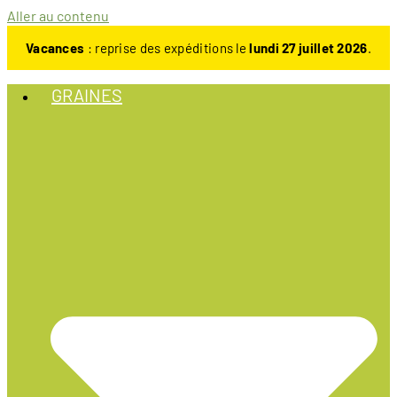
Aller au contenu
Vacances
: reprise des expéditions le
lundi 27 juillet 2026
.
GRAINES