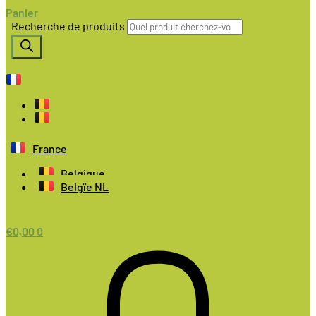
Panier
Recherche de produits
France
Belgique
Belgïe NL
€
0,00
0