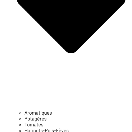
Aromatiques
Potagères
Tomates
Haricots-Pois-Fèves