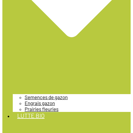
Semences de gazon
Engrais gazon
Prairies fleuries
LUTTE BIO