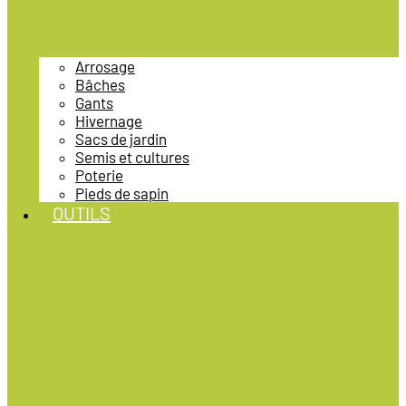
Arrosage
Bâches
Gants
Hivernage
Sacs de jardin
Semis et cultures
Poterie
Pieds de sapin
OUTILS