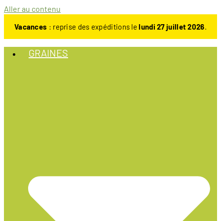
Aller au contenu
Vacances
: reprise des expéditions le
lundi 27 juillet 2026
.
GRAINES