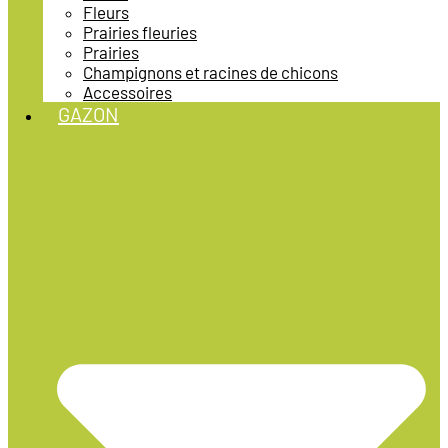
Fleurs
Prairies fleuries
Prairies
Champignons et racines de chicons
Accessoires
GAZON