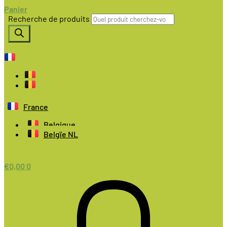
Panier
Recherche de produits
France
Belgique
Belgïe NL
€
0,00
0