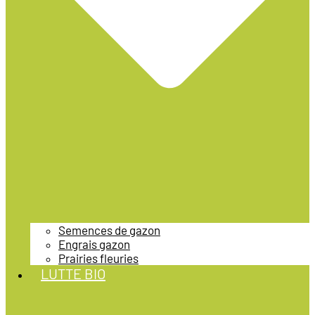
Semences de gazon
Engrais gazon
Prairies fleuries
LUTTE BIO