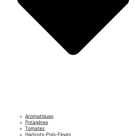
Aromatiques
Potagères
Tomates
Haricots-Pois-Fèves