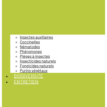
Insectes auxiliaires
Coccinelles
Nématodes
Phéromones
Pièges à insectes
Insecticides naturels
Fongicides naturels
Purins végétaux
BIODIVERSITE
ENTRETIEN