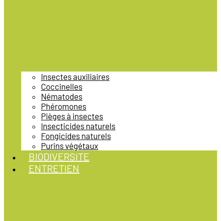
Insectes auxiliaires
Coccinelles
Nématodes
Phéromones
Pièges à insectes
Insecticides naturels
Fongicides naturels
Purins végétaux
BIODIVERSITE
ENTRETIEN