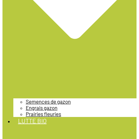
Semences de gazon
Engrais gazon
Prairies fleuries
LUTTE BIO