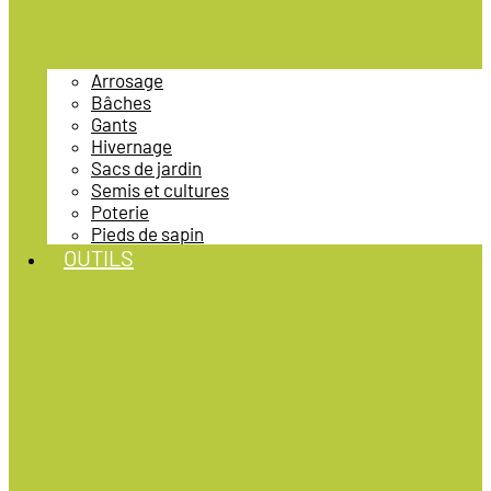
Arrosage
Bâches
Gants
Hivernage
Sacs de jardin
Semis et cultures
Poterie
Pieds de sapin
OUTILS