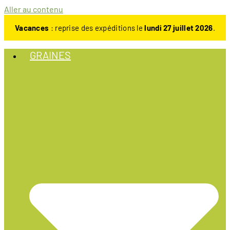
Aller au contenu
Vacances
: reprise des expéditions le
lundi 27 juillet 2026
.
GRAINES