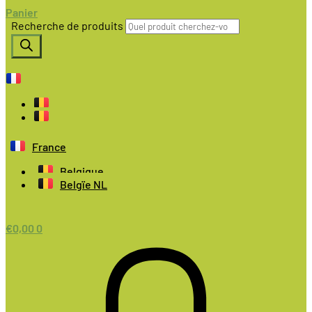
Panier
Recherche de produits
France
Belgique
Belgïe NL
€
0,00
0