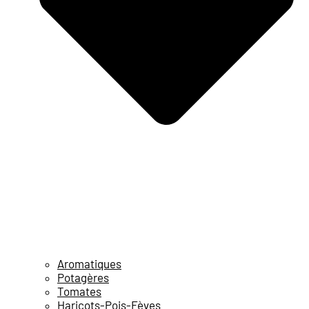
Aromatiques
Potagères
Tomates
Haricots-Pois-Fèves