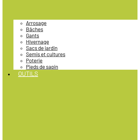
Arrosage
Bâches
Gants
Hivernage
Sacs de jardin
Semis et cultures
Poterie
Pieds de sapin
OUTILS