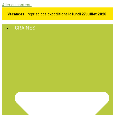
Aller au contenu
Vacances
: reprise des expéditions le
lundi 27 juillet 2026
.
GRAINES