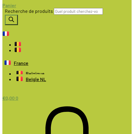
Panier
Recherche de produits
France
Belgique
Belgïe NL
€
0,00
0