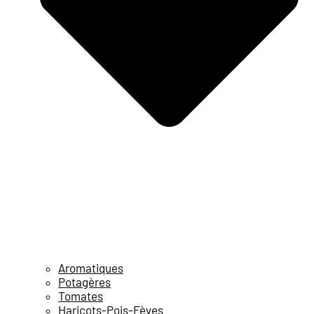
Aromatiques
Potagères
Tomates
Haricots-Pois-Fèves