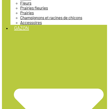
Fleurs
Prairies fleuries
Prairies
Champignons et racines de chicons
Accessoires
GAZON