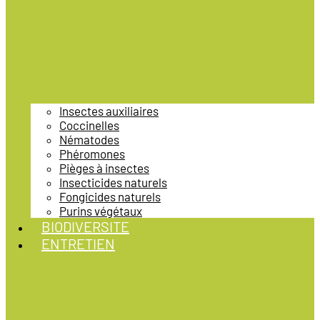
Insectes auxiliaires
Coccinelles
Nématodes
Phéromones
Pièges à insectes
Insecticides naturels
Fongicides naturels
Purins végétaux
BIODIVERSITE
ENTRETIEN