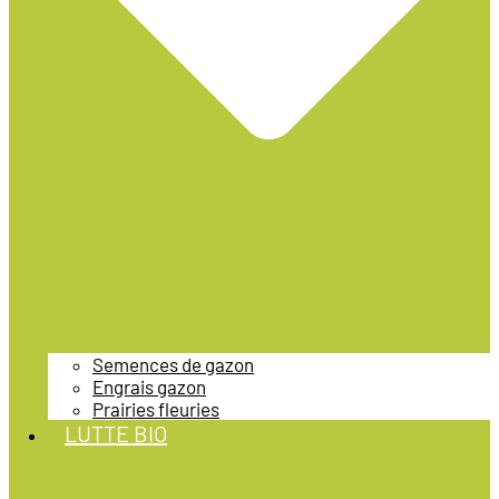
Semences de gazon
Engrais gazon
Prairies fleuries
LUTTE BIO