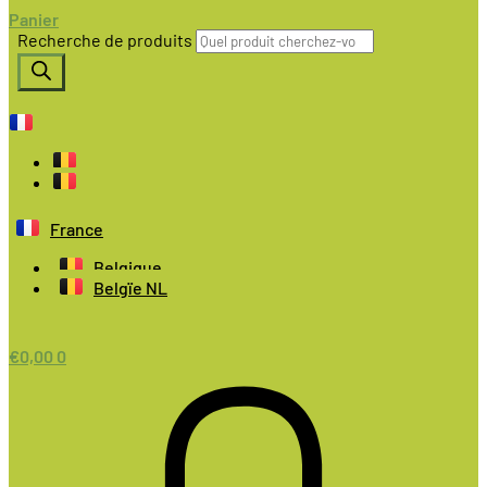
Panier
Recherche de produits
France
Belgique
Belgïe NL
€
0,00
0