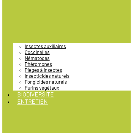
Insectes auxiliaires
Coccinelles
Nématodes
Phéromones
Pièges à insectes
Insecticides naturels
Fongicides naturels
Purins végétaux
BIODIVERSITE
ENTRETIEN