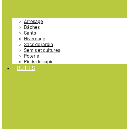
Arrosage
Bâches
Gants
Hivernage
Sacs de jardin
Semis et cultures
Poterie
Pieds de sapin
OUTILS