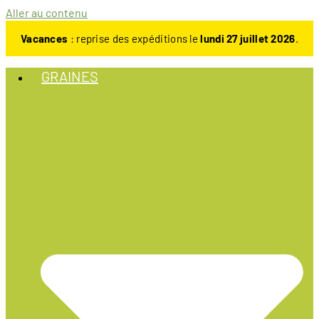
Aller au contenu
Vacances
: reprise des expéditions le
lundi 27 juillet 2026
.
GRAINES