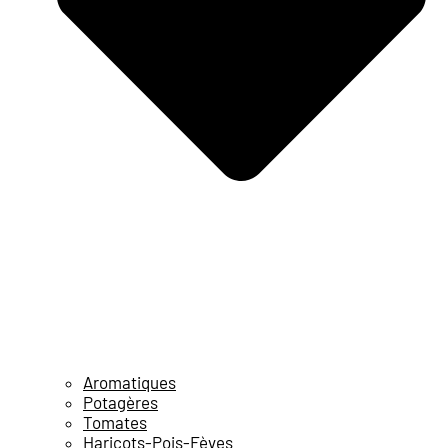
Aromatiques
Potagères
Tomates
Haricots-Pois-Fèves