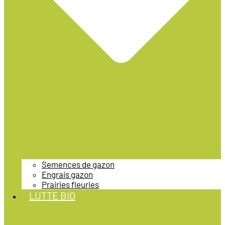
Semences de gazon
Engrais gazon
Prairies fleuries
LUTTE BIO