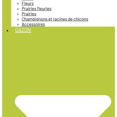
Fleurs
Prairies fleuries
Prairies
Champignons et racines de chicons
Accessoires
GAZON