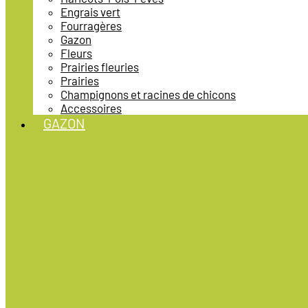
Engrais vert
Fourragères
Gazon
Fleurs
Prairies fleuries
Prairies
Champignons et racines de chicons
Accessoires
GAZON