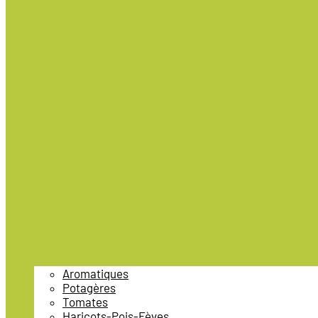
Aromatiques
Potagères
Tomates
Haricots-Pois-Fèves