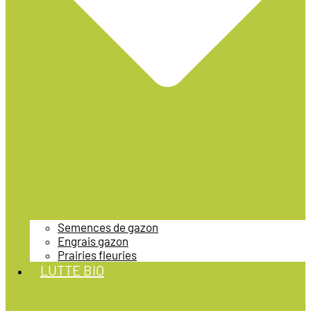
Semences de gazon
Engrais gazon
Prairies fleuries
LUTTE BIO