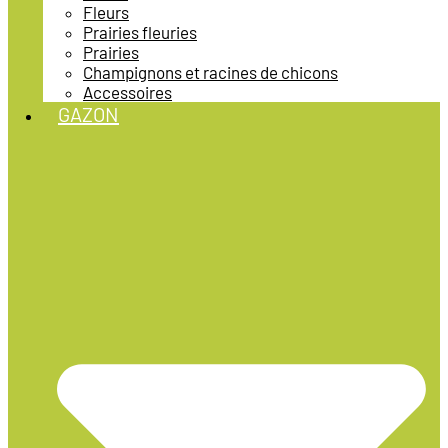
Fleurs
Prairies fleuries
Prairies
Champignons et racines de chicons
Accessoires
GAZON