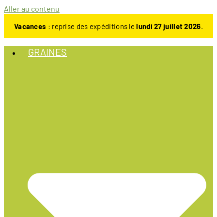
Aller au contenu
Vacances
: reprise des expéditions le
lundi 27 juillet 2026
.
GRAINES