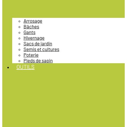
Arrosage
Bâches
Gants
Hivernage
Sacs de jardin
Semis et cultures
Poterie
Pieds de sapin
OUTILS