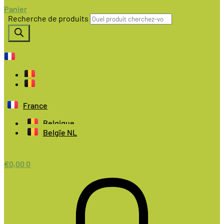
Panier
Recherche de produits
France
Belgique
Belgïe NL
€
0,00
0