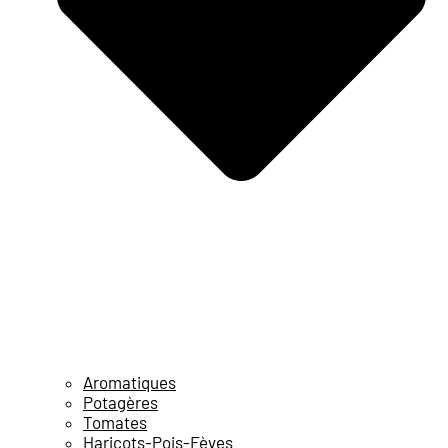
Aromatiques
Potagères
Tomates
Haricots-Pois-Fèves