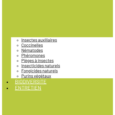
Insectes auxiliaires
Coccinelles
Nématodes
Phéromones
Pièges à insectes
Insecticides naturels
Fongicides naturels
Purins végétaux
BIODIVERSITE
ENTRETIEN