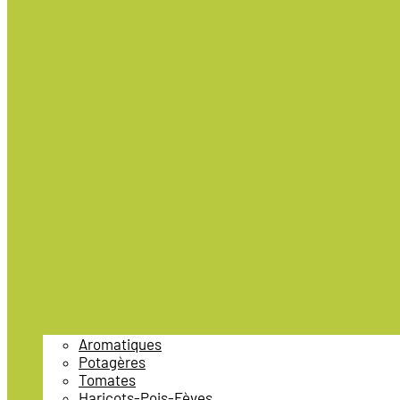
Aromatiques
Potagères
Tomates
Haricots-Pois-Fèves