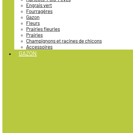
Engrais vert
Fourragères
Gazon
Fleurs
Prairies fleuries
Prairies
Champignons et racines de chicons
Accessoires
GAZON