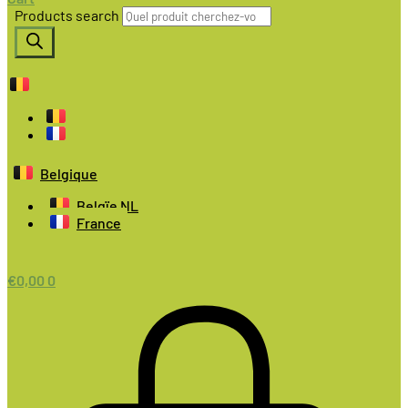
Products search
Belgique
Belgïe NL
France
€
0,00
0