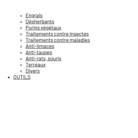
Engrais
Désherbants
Purins végétaux
Traitements contre insectes
Traitements contre maladies
Anti-limaces
Anti-taupes
Anti-rats, souris
Terreaux
Divers
OUTILS