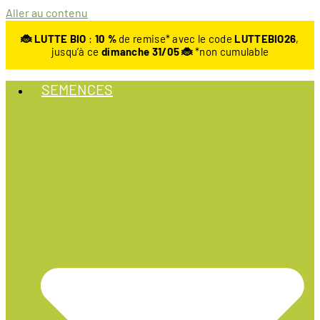
Aller au contenu
🐞 LUTTE BIO
:
10
%
de remise* avec le code
LUTTEBIO26
,
jusqu’à ce
dimanche 31/05 🐞
*non cumulable
SEMENCES