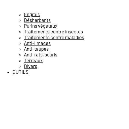
Engrais
Désherbants
Purins végétaux
Traitements contre insectes
Traitements contre maladies
Anti-limaces
Anti-taupes
Anti-rats, souris
Terreaux
Divers
OUTILS