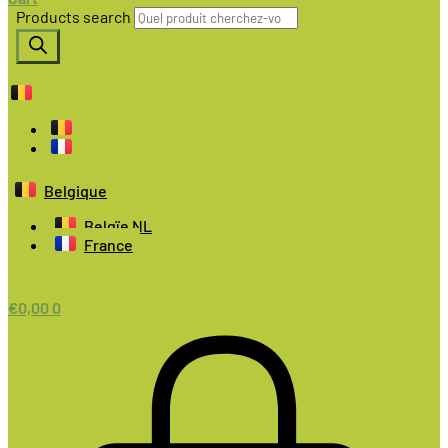
Products search
Belgique
Belgïe NL
France
€
0,00
0