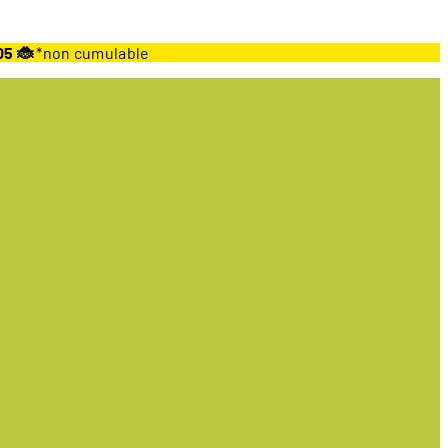
05 🐞
*non cumulable