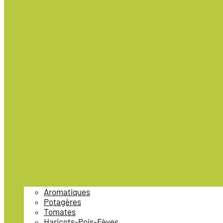
Aromatiques
Potagères
Tomates
Haricots-Pois-Fèves