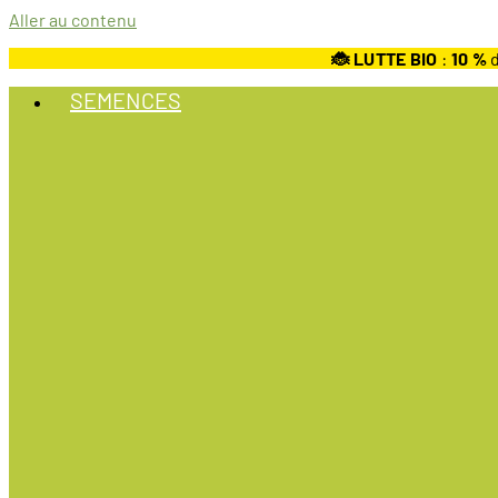
Aller au contenu
🐞 LUTTE BIO
:
10
%
d
SEMENCES