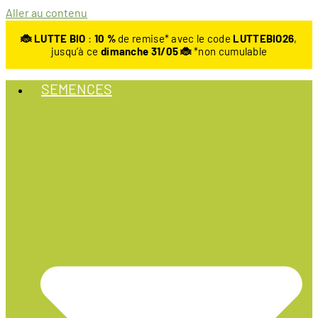
Aller au contenu
🐞 LUTTE BIO
:
10
%
de remise* avec le code
LUTTEBIO26
,
jusqu’à ce
dimanche 31/05 🐞
*non cumulable
SEMENCES