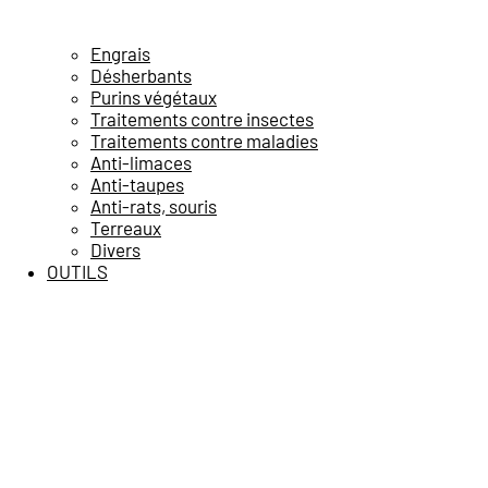
Engrais
Désherbants
Purins végétaux
Traitements contre insectes
Traitements contre maladies
Anti-limaces
Anti-taupes
Anti-rats, souris
Terreaux
Divers
OUTILS