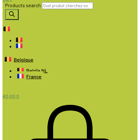
Products search
Belgique
Belgïe NL
France
€
0,00
0