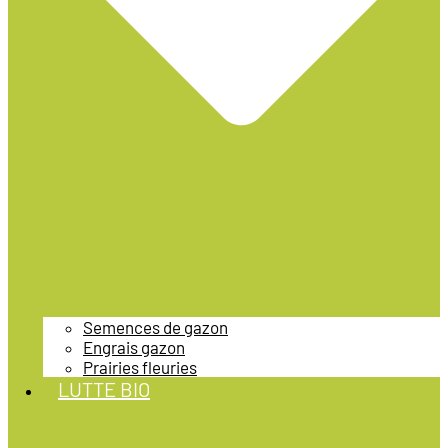
Semences de gazon
Engrais gazon
Prairies fleuries
LUTTE BIO