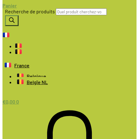
Panier
Recherche de produits
France
Belgique
Belgïe NL
€
0,00
0