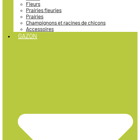
Fleurs
Prairies fleuries
Prairies
Champignons et racines de chicons
Accessoires
GAZON