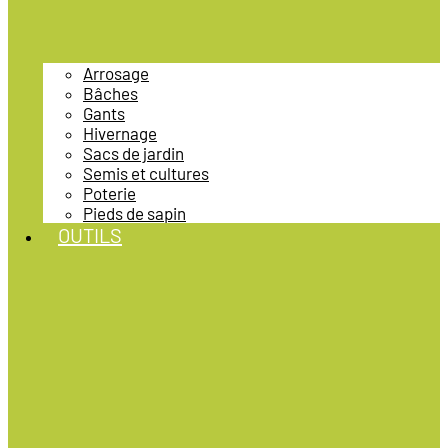
Arrosage
Bâches
Gants
Hivernage
Sacs de jardin
Semis et cultures
Poterie
Pieds de sapin
OUTILS