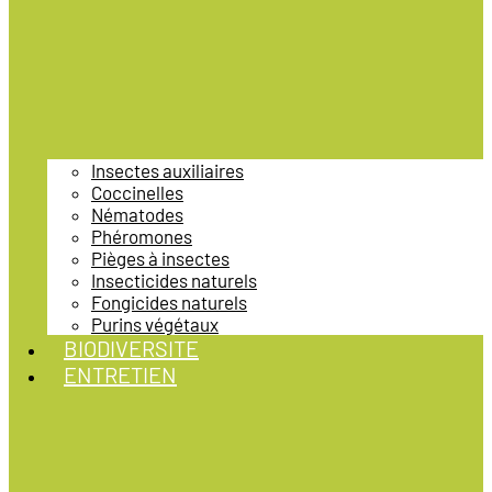
Insectes auxiliaires
Coccinelles
Nématodes
Phéromones
Pièges à insectes
Insecticides naturels
Fongicides naturels
Purins végétaux
BIODIVERSITE
ENTRETIEN