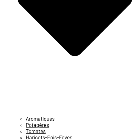
Aromatiques
Potagères
Tomates
Haricots-Pois-Fèves