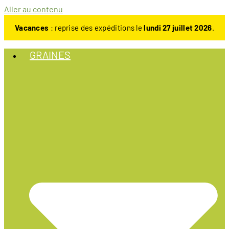
Aller au contenu
Vacances
: reprise des expéditions le
lundi 27 juillet 2026
.
GRAINES