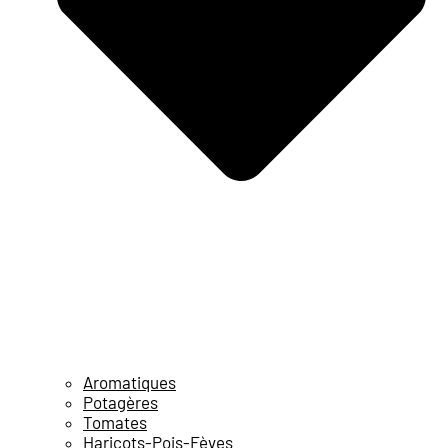
Aromatiques
Potagères
Tomates
Haricots-Pois-Fèves