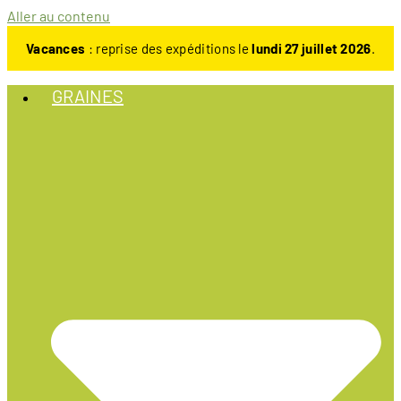
Aller au contenu
Vacances
: reprise des expéditions le
lundi 27 juillet 2026
.
GRAINES