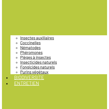
Insectes auxiliaires
Coccinelles
Nématodes
Phéromones
Pièges à insectes
Insecticides naturels
Fongicides naturels
Purins végétaux
BIODIVERSITE
ENTRETIEN