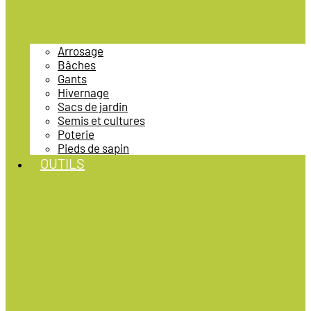
Arrosage
Bâches
Gants
Hivernage
Sacs de jardin
Semis et cultures
Poterie
Pieds de sapin
OUTILS