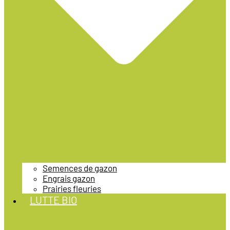
Semences de gazon
Engrais gazon
Prairies fleuries
LUTTE BIO