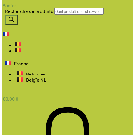
Panier
Recherche de produits
France
Belgique
Belgïe NL
€
0,00
0