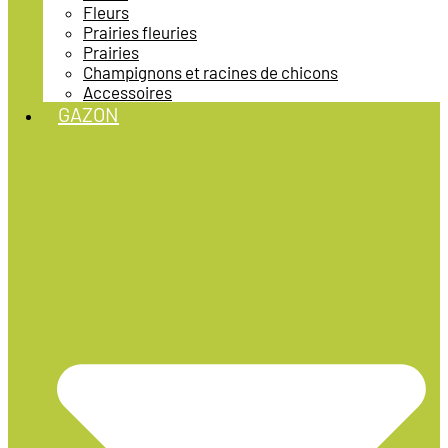
Fleurs
Prairies fleuries
Prairies
Champignons et racines de chicons
Accessoires
GAZON