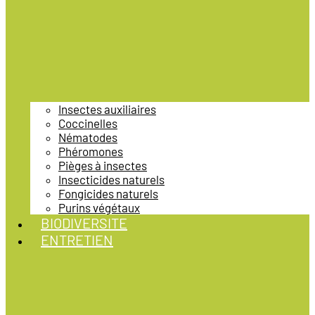
Insectes auxiliaires
Coccinelles
Nématodes
Phéromones
Pièges à insectes
Insecticides naturels
Fongicides naturels
Purins végétaux
BIODIVERSITE
ENTRETIEN