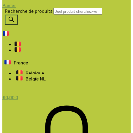
Panier
Recherche de produits
France
Belgique
Belgïe NL
€
0,00
0