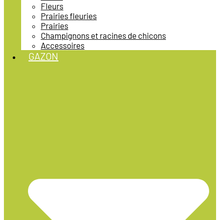
Fleurs
Prairies fleuries
Prairies
Champignons et racines de chicons
Accessoires
GAZON