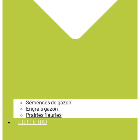
Semences de gazon
Engrais gazon
Prairies fleuries
LUTTE BIO