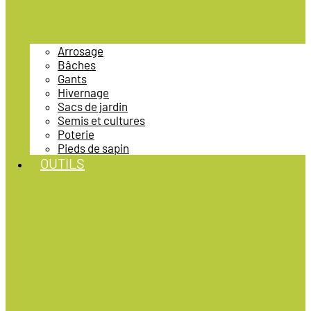
Arrosage
Bâches
Gants
Hivernage
Sacs de jardin
Semis et cultures
Poterie
Pieds de sapin
OUTILS