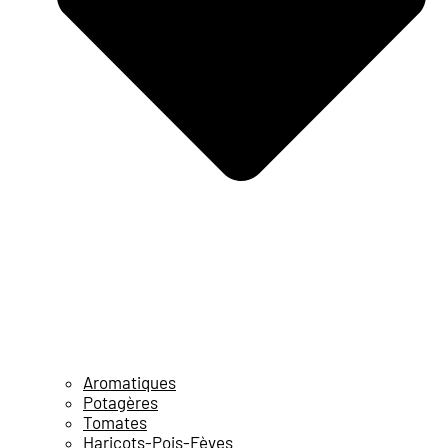
Aromatiques
Potagères
Tomates
Haricots-Pois-Fèves