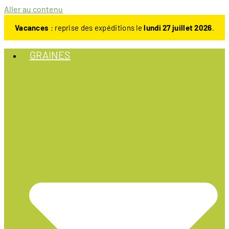
Aller au contenu
Vacances
: reprise des expéditions le
lundi 27 juillet 2026
.
GRAINES