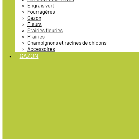
Engrais vert
Fourragères
Gazon
Fleurs
Prairies fleuries
Prairies
Champignons et racines de chicons
Accessoires
GAZON