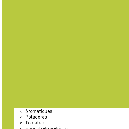
Aromatiques
Potagères
Tomates
Haricots-Pois-Fèves