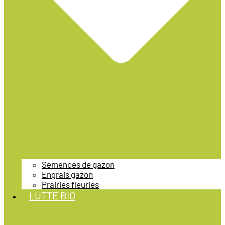
Semences de gazon
Engrais gazon
Prairies fleuries
LUTTE BIO