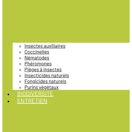
Insectes auxiliaires
Coccinelles
Nématodes
Phéromones
Pièges à insectes
Insecticides naturels
Fongicides naturels
Purins végétaux
BIODIVERSITE
ENTRETIEN