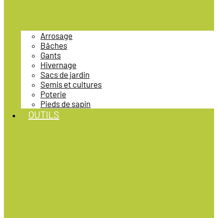
Arrosage
Bâches
Gants
Hivernage
Sacs de jardin
Semis et cultures
Poterie
Pieds de sapin
OUTILS