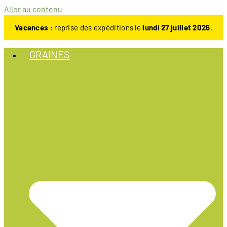
Aller au contenu
Vacances
: reprise des expéditions le
lundi 27 juillet 2026
.
GRAINES