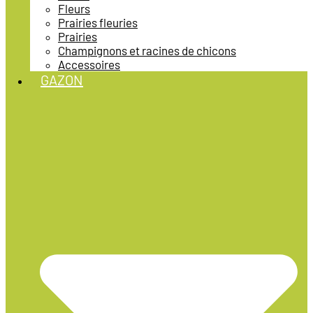
Fleurs
Prairies fleuries
Prairies
Champignons et racines de chicons
Accessoires
GAZON