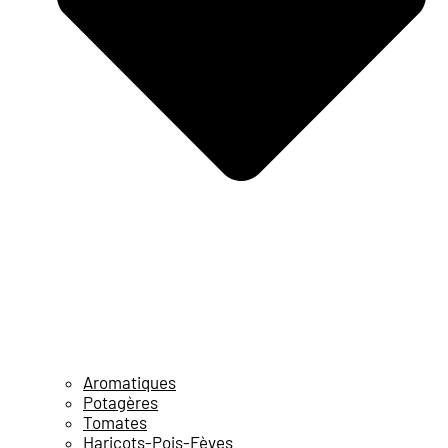
Aromatiques
Potagères
Tomates
Haricots-Pois-Fèves