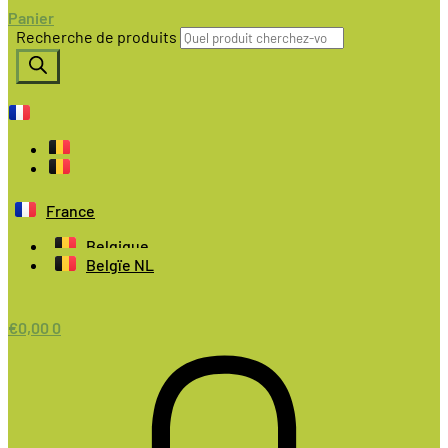
Panier
Recherche de produits
France
Belgique
Belgïe NL
€
0,00
0