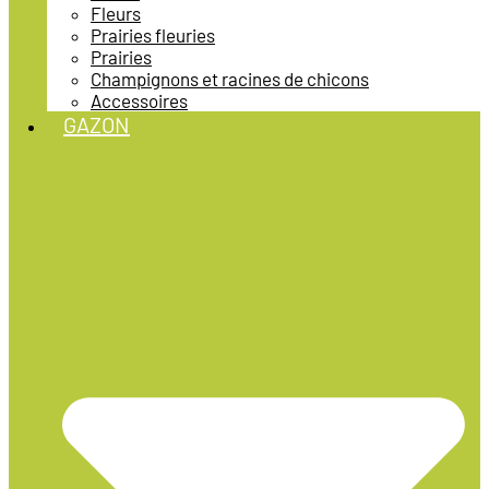
Fleurs
Prairies fleuries
Prairies
Champignons et racines de chicons
Accessoires
GAZON