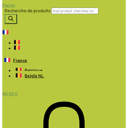
Panier
Recherche de produits
France
Belgique
Belgïe NL
€
0,00
0