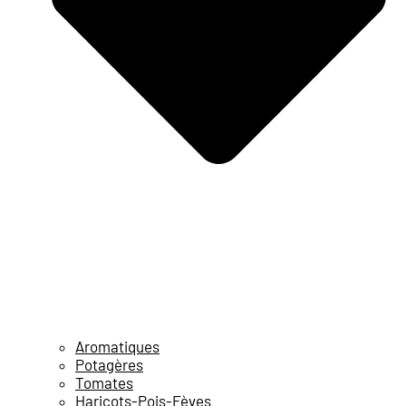
Aromatiques
Potagères
Tomates
Haricots-Pois-Fèves