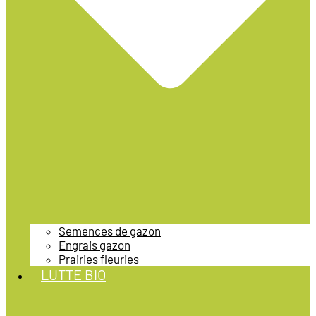
Semences de gazon
Engrais gazon
Prairies fleuries
LUTTE BIO