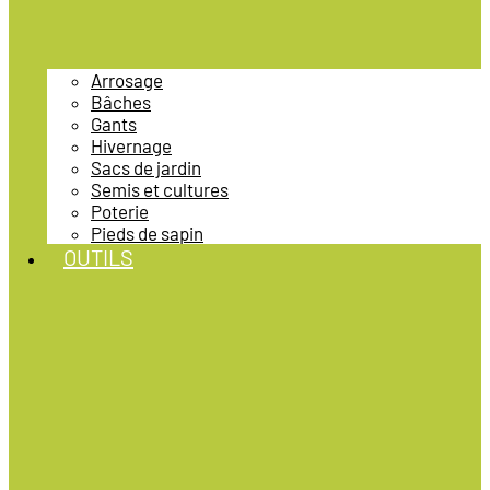
Arrosage
Bâches
Gants
Hivernage
Sacs de jardin
Semis et cultures
Poterie
Pieds de sapin
OUTILS