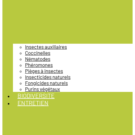
Insectes auxiliaires
Coccinelles
Nématodes
Phéromones
Pièges à insectes
Insecticides naturels
Fongicides naturels
Purins végétaux
BIODIVERSITE
ENTRETIEN