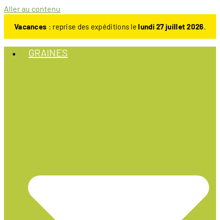
Aller au contenu
Vacances
: reprise des expéditions le
lundi 27 juillet 2026
.
GRAINES