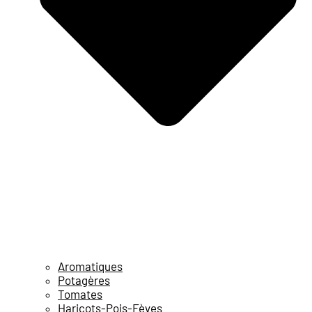
Aromatiques
Potagères
Tomates
Haricots-Pois-Fèves