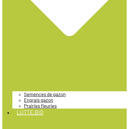
Semences de gazon
Engrais gazon
Prairies fleuries
LUTTE BIO