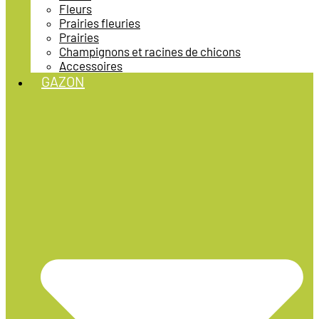
Fleurs
Prairies fleuries
Prairies
Champignons et racines de chicons
Accessoires
GAZON