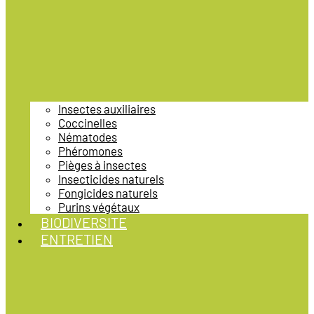
Insectes auxiliaires
Coccinelles
Nématodes
Phéromones
Pièges à insectes
Insecticides naturels
Fongicides naturels
Purins végétaux
BIODIVERSITE
ENTRETIEN