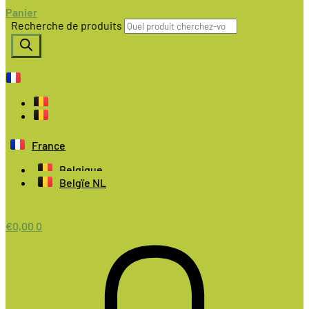
Panier
Recherche de produits
France
Belgique
Belgïe NL
€
0,00
0