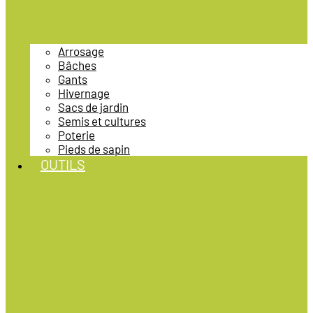
Arrosage
Bâches
Gants
Hivernage
Sacs de jardin
Semis et cultures
Poterie
Pieds de sapin
OUTILS