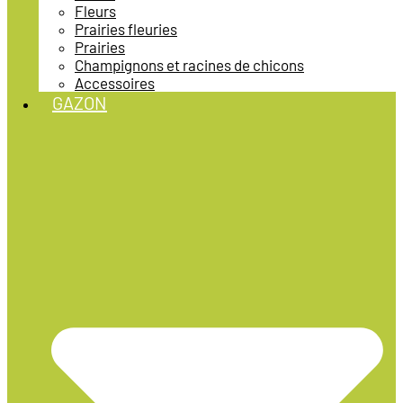
Fleurs
Prairies fleuries
Prairies
Champignons et racines de chicons
Accessoires
GAZON