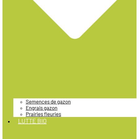
Semences de gazon
Engrais gazon
Prairies fleuries
LUTTE BIO