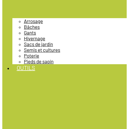
Arrosage
Bâches
Gants
Hivernage
Sacs de jardin
Semis et cultures
Poterie
Pieds de sapin
OUTILS