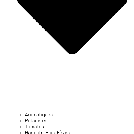
Aromatiques
Potagères
Tomates
Haricots-Pois-Fèves