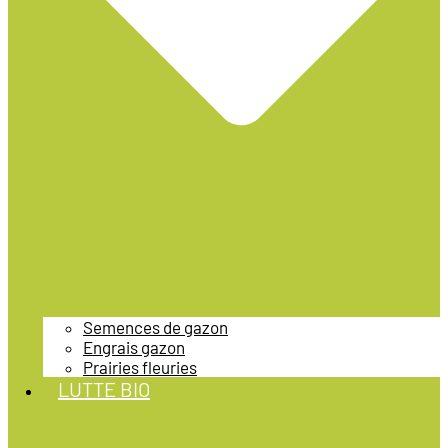
Semences de gazon
Engrais gazon
Prairies fleuries
LUTTE BIO