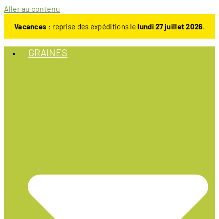
Aller au contenu
Vacances
: reprise des expéditions le
lundi 27 juillet 2026
.
GRAINES