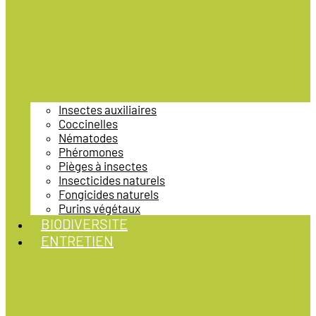
Insectes auxiliaires
Coccinelles
Nématodes
Phéromones
Pièges à insectes
Insecticides naturels
Fongicides naturels
Purins végétaux
BIODIVERSITE
ENTRETIEN