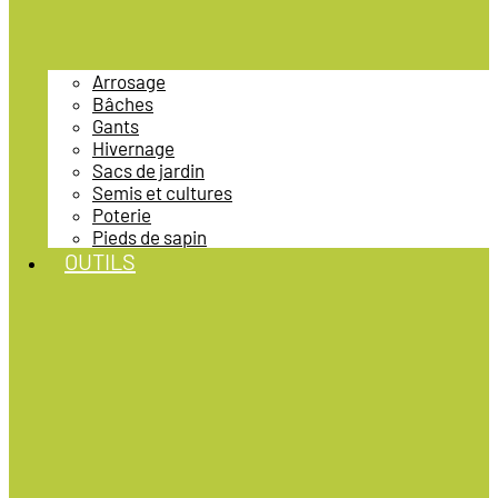
Arrosage
Bâches
Gants
Hivernage
Sacs de jardin
Semis et cultures
Poterie
Pieds de sapin
OUTILS