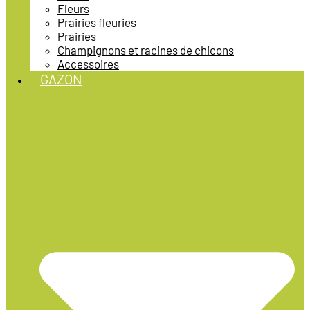
Fleurs
Prairies fleuries
Prairies
Champignons et racines de chicons
Accessoires
GAZON