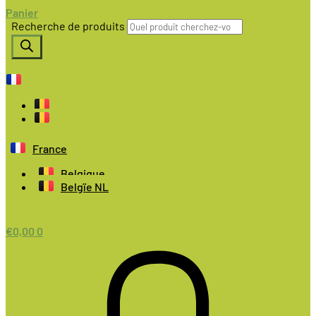
Panier
Recherche de produits
France
Belgique
Belgïe NL
€
0,00
0