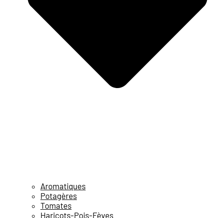
Aromatiques
Potagères
Tomates
Haricots-Pois-Fèves