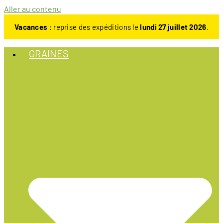
Aller au contenu
Vacances
: reprise des expéditions le
lundi 27 juillet 2026
.
GRAINES