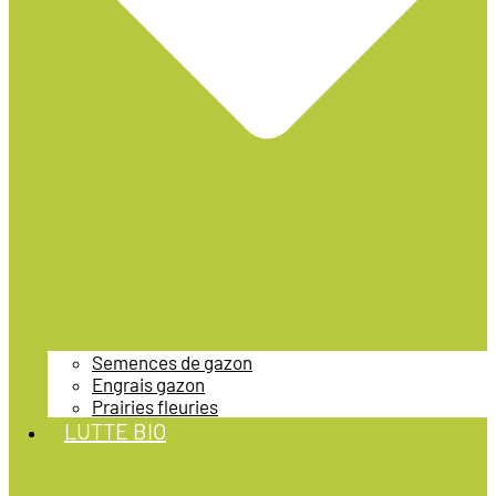
Semences de gazon
Engrais gazon
Prairies fleuries
LUTTE BIO