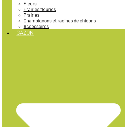
Fleurs
Prairies fleuries
Prairies
Champignons et racines de chicons
Accessoires
GAZON