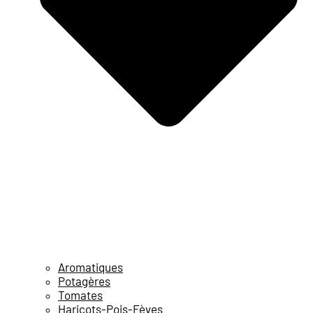
Aromatiques
Potagères
Tomates
Haricots-Pois-Fèves