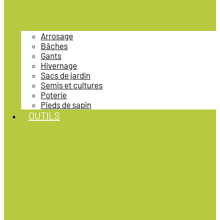
Arrosage
Bâches
Gants
Hivernage
Sacs de jardin
Semis et cultures
Poterie
Pieds de sapin
OUTILS