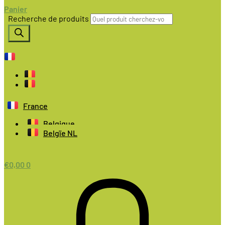
Panier
Recherche de produits
France
Belgique
Belgïe NL
€
0,00
0