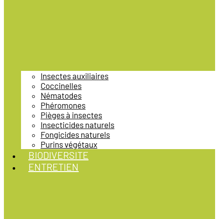
Insectes auxiliaires
Coccinelles
Nématodes
Phéromones
Pièges à insectes
Insecticides naturels
Fongicides naturels
Purins végétaux
BIODIVERSITE
ENTRETIEN