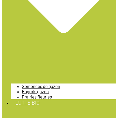
Semences de gazon
Engrais gazon
Prairies fleuries
LUTTE BIO