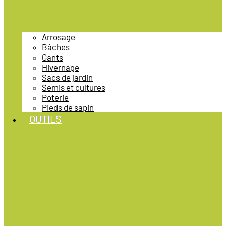
Arrosage
Bâches
Gants
Hivernage
Sacs de jardin
Semis et cultures
Poterie
Pieds de sapin
OUTILS