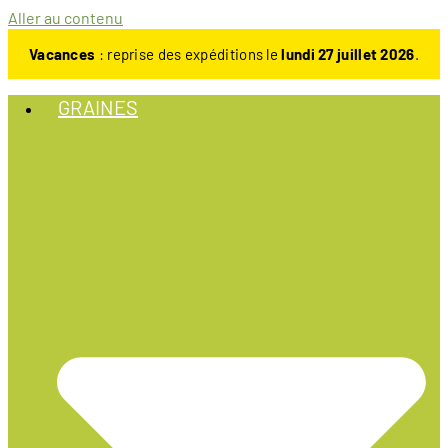
Aller au contenu
Vacances
: reprise des expéditions le
lundi 27 juillet 2026
.
GRAINES