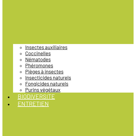
Insectes auxiliaires
Coccinelles
Nématodes
Phéromones
Pièges à insectes
Insecticides naturels
Fongicides naturels
Purins végétaux
BIODIVERSITE
ENTRETIEN