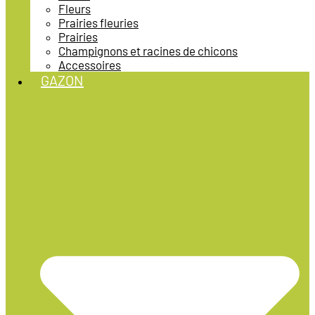
Fleurs
Prairies fleuries
Prairies
Champignons et racines de chicons
Accessoires
GAZON