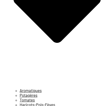
Aromatiques
Potagères
Tomates
Haricots-Pois-Fèves