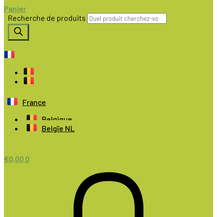
Panier
Recherche de produits
France
Belgique
Belgïe NL
€
0,00
0