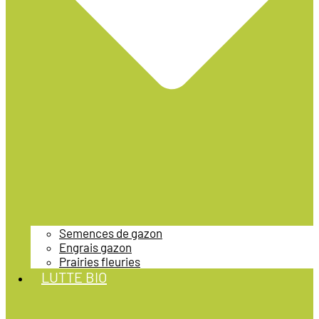
Semences de gazon
Engrais gazon
Prairies fleuries
LUTTE BIO