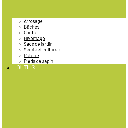
Arrosage
Bâches
Gants
Hivernage
Sacs de jardin
Semis et cultures
Poterie
Pieds de sapin
OUTILS