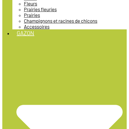
Fleurs
Prairies fleuries
Prairies
Champignons et racines de chicons
Accessoires
GAZON