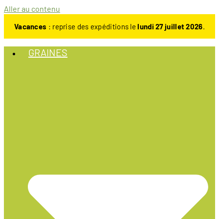
Aller au contenu
Vacances
: reprise des expéditions le
lundi 27 juillet 2026
.
GRAINES