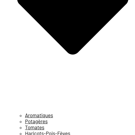
Aromatiques
Potagères
Tomates
Haricots-Pois-Fèves