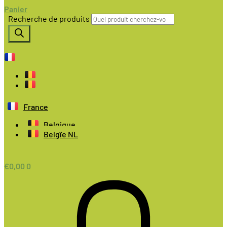
Panier
Recherche de produits
France
Belgique
Belgïe NL
€
0,00
0