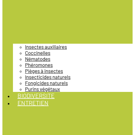
Insectes auxiliaires
Coccinelles
Nématodes
Phéromones
Pièges à insectes
Insecticides naturels
Fongicides naturels
Purins végétaux
BIODIVERSITE
ENTRETIEN