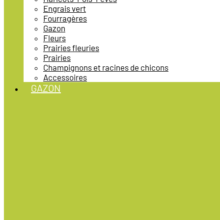
Engrais vert
Fourragères
Gazon
Fleurs
Prairies fleuries
Prairies
Champignons et racines de chicons
Accessoires
GAZON