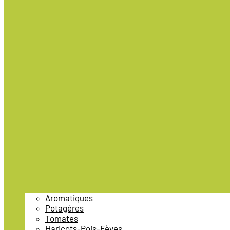
Aromatiques
Potagères
Tomates
Haricots-Pois-Fèves