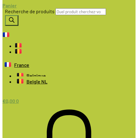
Panier
Recherche de produits
France
Belgique
Belgïe NL
€
0,00
0