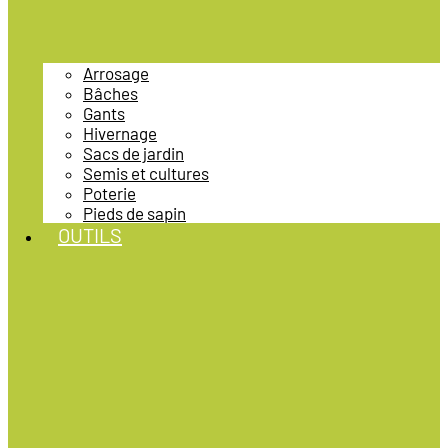
Arrosage
Bâches
Gants
Hivernage
Sacs de jardin
Semis et cultures
Poterie
Pieds de sapin
OUTILS