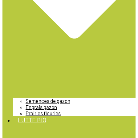
Semences de gazon
Engrais gazon
Prairies fleuries
LUTTE BIO