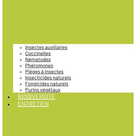
Insectes auxiliaires
Coccinelles
Nématodes
Phéromones
Pièges à insectes
Insecticides naturels
Fongicides naturels
Purins végétaux
BIODIVERSITE
ENTRETIEN