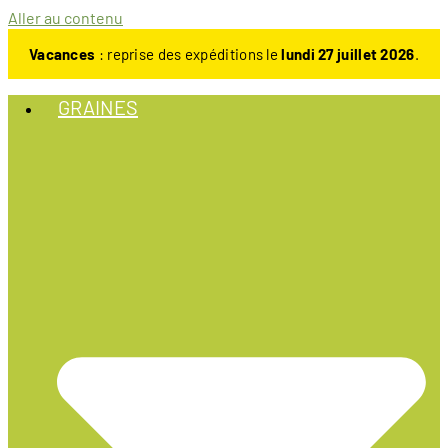
Aller au contenu
Vacances
: reprise des expéditions le
lundi 27 juillet 2026
.
GRAINES