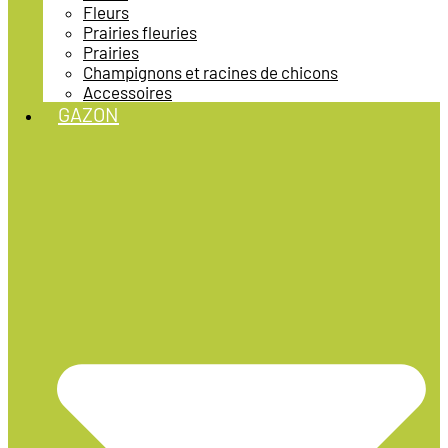
Fleurs
Prairies fleuries
Prairies
Champignons et racines de chicons
Accessoires
GAZON