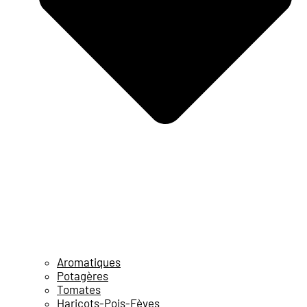
Aromatiques
Potagères
Tomates
Haricots-Pois-Fèves