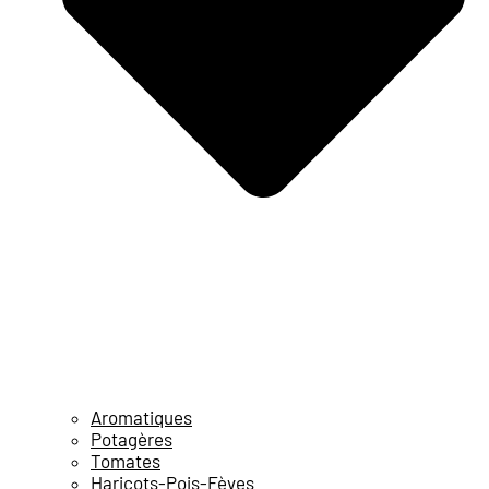
Aromatiques
Potagères
Tomates
Haricots-Pois-Fèves