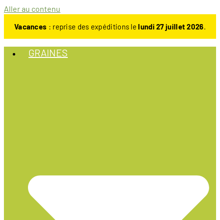
Aller au contenu
Vacances
: reprise des expéditions le
lundi 27 juillet 2026
.
GRAINES