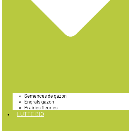
Semences de gazon
Engrais gazon
Prairies fleuries
LUTTE BIO