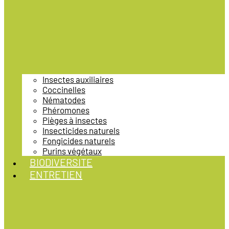
Insectes auxiliaires
Coccinelles
Nématodes
Phéromones
Pièges à insectes
Insecticides naturels
Fongicides naturels
Purins végétaux
BIODIVERSITE
ENTRETIEN