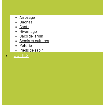
Arrosage
Bâches
Gants
Hivernage
Sacs de jardin
Semis et cultures
Poterie
Pieds de sapin
OUTILS