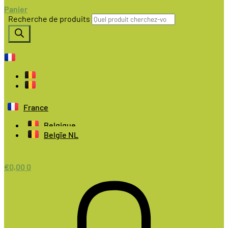
Panier
Recherche de produits
France
Belgique
Belgïe NL
€
0,00
0