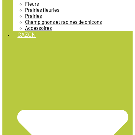
Fleurs
Prairies fleuries
Prairies
Champignons et racines de chicons
Accessoires
GAZON