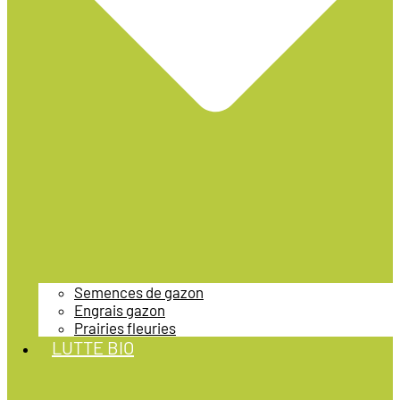
Semences de gazon
Engrais gazon
Prairies fleuries
LUTTE BIO