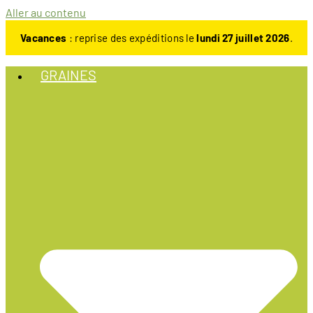
Aller au contenu
Vacances
: reprise des expéditions le
lundi 27 juillet 2026
.
GRAINES