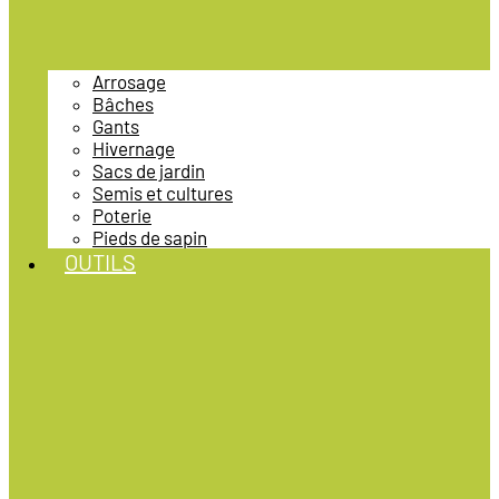
Arrosage
Bâches
Gants
Hivernage
Sacs de jardin
Semis et cultures
Poterie
Pieds de sapin
OUTILS