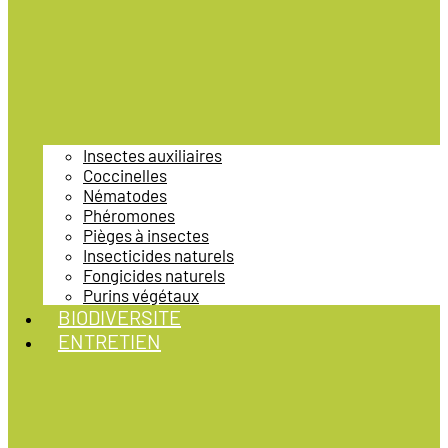
Insectes auxiliaires
Coccinelles
Nématodes
Phéromones
Pièges à insectes
Insecticides naturels
Fongicides naturels
Purins végétaux
BIODIVERSITE
ENTRETIEN