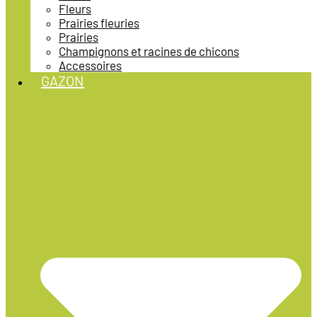
Fleurs
Prairies fleuries
Prairies
Champignons et racines de chicons
Accessoires
GAZON