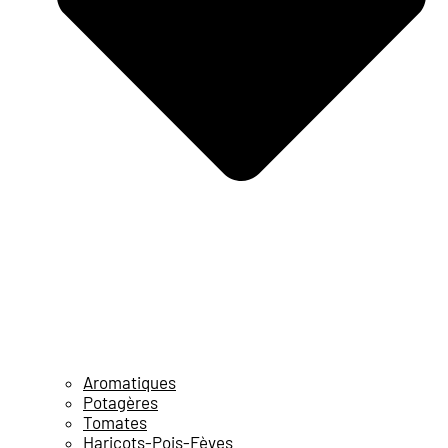
Aromatiques
Potagères
Tomates
Haricots-Pois-Fèves