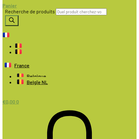
Panier
Recherche de produits
France
Belgique
Belgïe NL
€
0,00
0