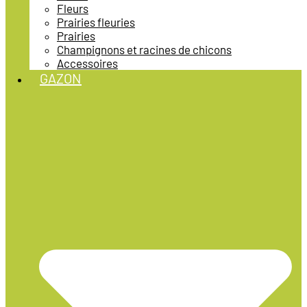
Fleurs
Prairies fleuries
Prairies
Champignons et racines de chicons
Accessoires
GAZON