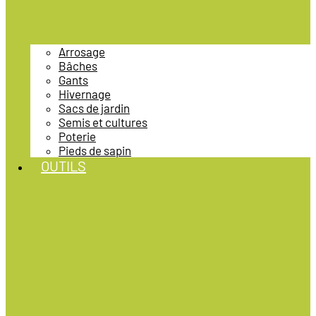
Arrosage
Bâches
Gants
Hivernage
Sacs de jardin
Semis et cultures
Poterie
Pieds de sapin
OUTILS