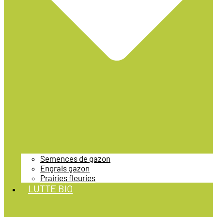
Semences de gazon
Engrais gazon
Prairies fleuries
LUTTE BIO