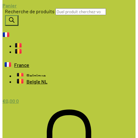
Panier
Recherche de produits
France
Belgique
Belgïe NL
€
0,00
0