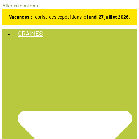
Aller au contenu
Vacances
: reprise des expéditions le
lundi 27 juillet 2026
.
GRAINES