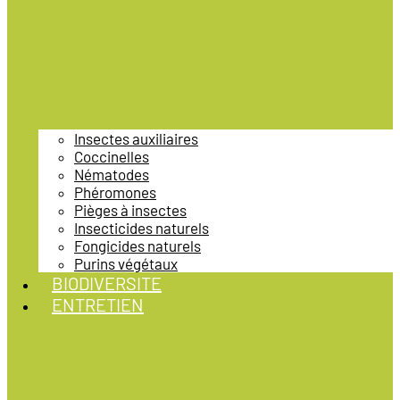
Insectes auxiliaires
Coccinelles
Nématodes
Phéromones
Pièges à insectes
Insecticides naturels
Fongicides naturels
Purins végétaux
BIODIVERSITE
ENTRETIEN