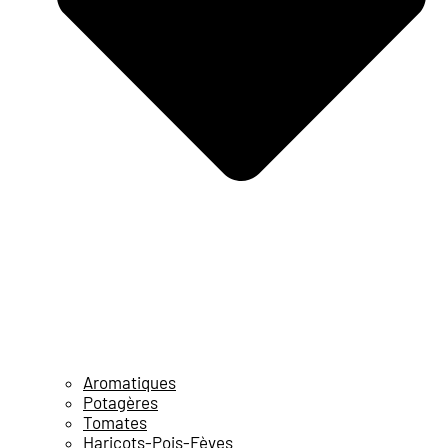
Aromatiques
Potagères
Tomates
Haricots-Pois-Fèves