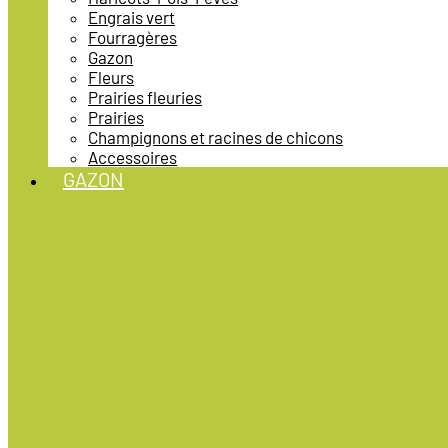
Engrais vert
Fourragères
Gazon
Fleurs
Prairies fleuries
Prairies
Champignons et racines de chicons
Accessoires
GAZON