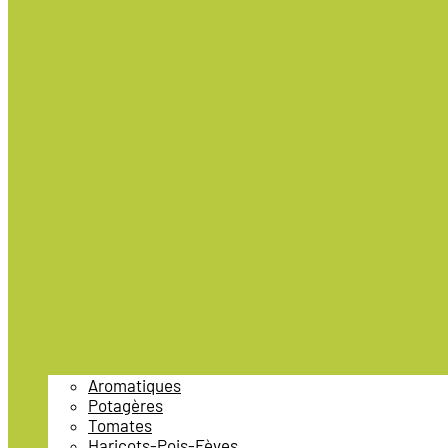
Aromatiques
Potagères
Tomates
Haricots-Pois-Fèves