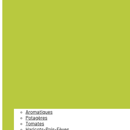
Aromatiques
Potagères
Tomates
Haricots-Pois-Fèves