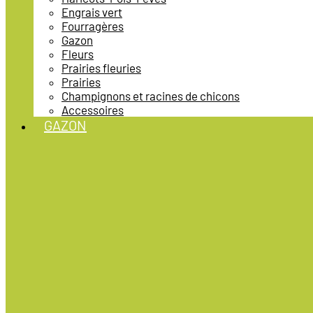
Engrais vert
Fourragères
Gazon
Fleurs
Prairies fleuries
Prairies
Champignons et racines de chicons
Accessoires
GAZON