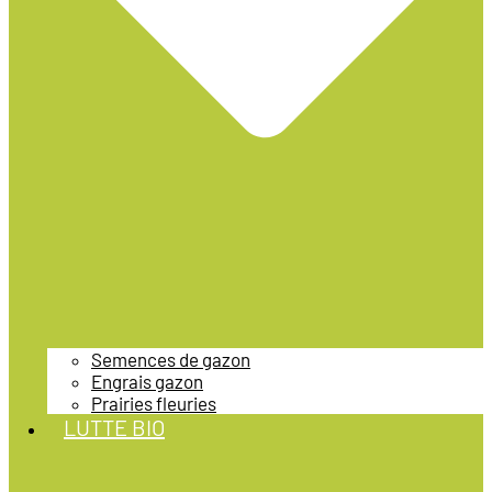
Semences de gazon
Engrais gazon
Prairies fleuries
LUTTE BIO