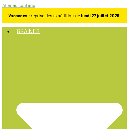
Aller au contenu
Vacances
: reprise des expéditions le
lundi 27 juillet 2026
.
GRAINES