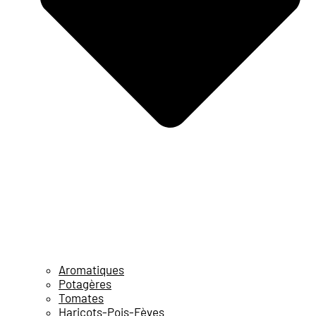
Aromatiques
Potagères
Tomates
Haricots-Pois-Fèves