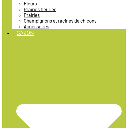
Fleurs
Prairies fleuries
Prairies
Champignons et racines de chicons
Accessoires
GAZON