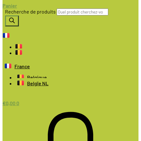
Panier
Recherche de produits
France
Belgique
Belgïe NL
€
0,00
0