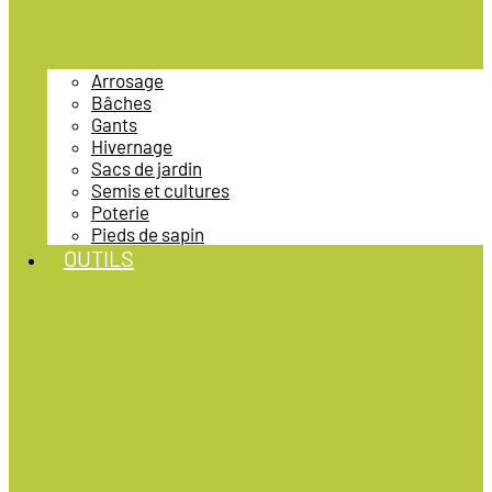
Arrosage
Bâches
Gants
Hivernage
Sacs de jardin
Semis et cultures
Poterie
Pieds de sapin
OUTILS