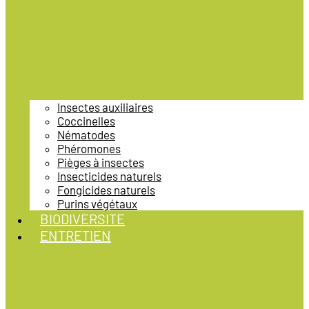
Insectes auxiliaires
Coccinelles
Nématodes
Phéromones
Pièges à insectes
Insecticides naturels
Fongicides naturels
Purins végétaux
BIODIVERSITE
ENTRETIEN