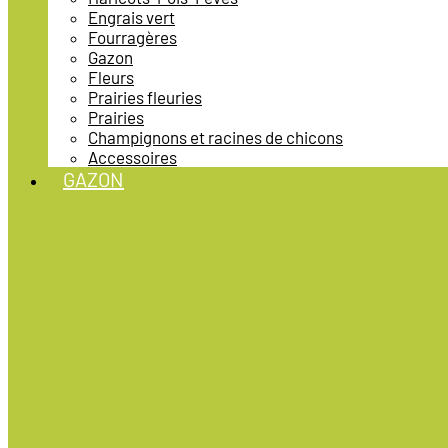
Engrais vert
Fourragères
Gazon
Fleurs
Prairies fleuries
Prairies
Champignons et racines de chicons
Accessoires
GAZON