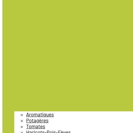
Aromatiques
Potagères
Tomates
Haricots-Pois-Fèves