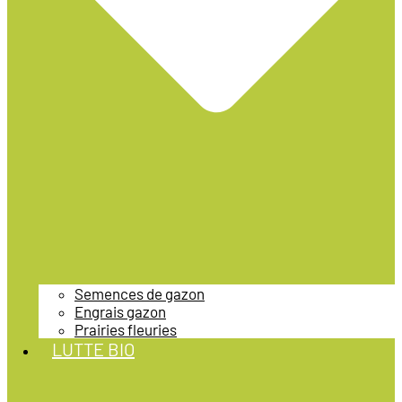
Semences de gazon
Engrais gazon
Prairies fleuries
LUTTE BIO