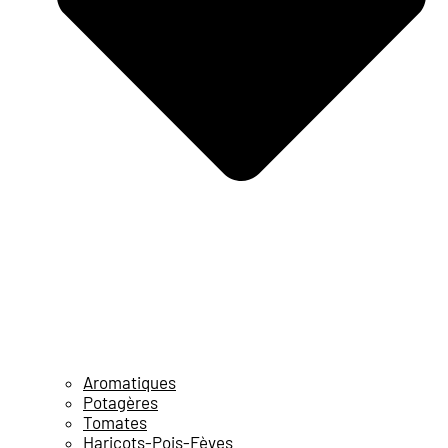
Aromatiques
Potagères
Tomates
Haricots-Pois-Fèves