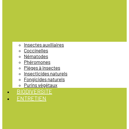
Insectes auxiliaires
Coccinelles
Nématodes
Phéromones
Pièges à insectes
Insecticides naturels
Fongicides naturels
Purins végétaux
BIODIVERSITE
ENTRETIEN