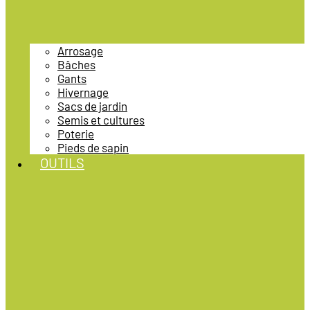
Arrosage
Bâches
Gants
Hivernage
Sacs de jardin
Semis et cultures
Poterie
Pieds de sapin
OUTILS