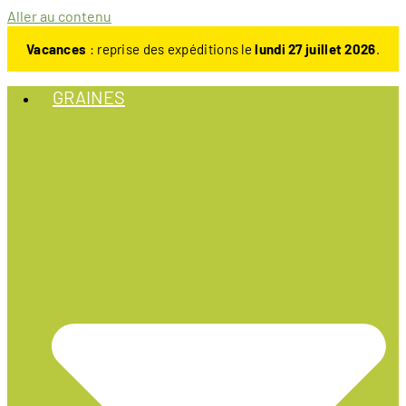
Aller au contenu
Vacances
: reprise des expéditions le
lundi 27 juillet 2026
.
GRAINES