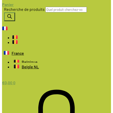
Panier
Recherche de produits
France
Belgique
Belgïe NL
€
0,00
0