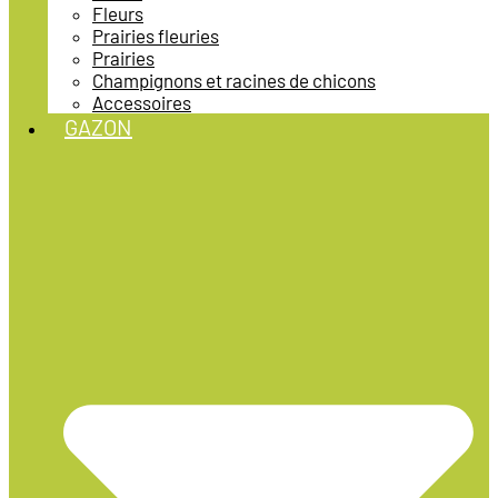
Fleurs
Prairies fleuries
Prairies
Champignons et racines de chicons
Accessoires
GAZON