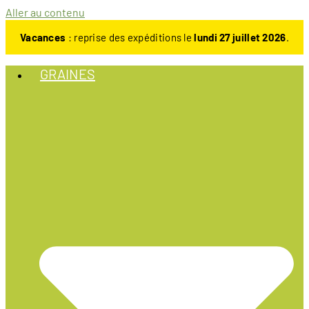
Aller au contenu
Vacances
: reprise des expéditions le
lundi 27 juillet 2026
.
GRAINES