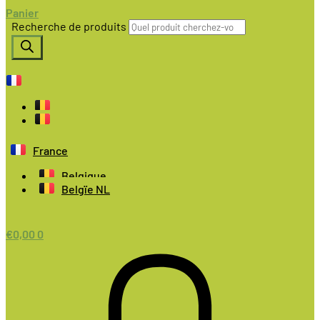
Panier
Recherche de produits
France
Belgique
Belgïe NL
€
0,00
0