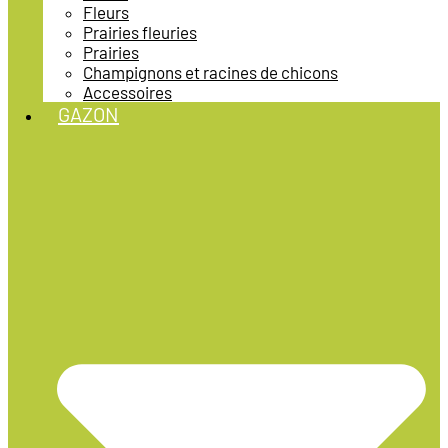
Fleurs
Prairies fleuries
Prairies
Champignons et racines de chicons
Accessoires
GAZON