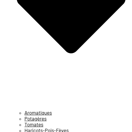
Aromatiques
Potagères
Tomates
Haricots-Pois-Fèves