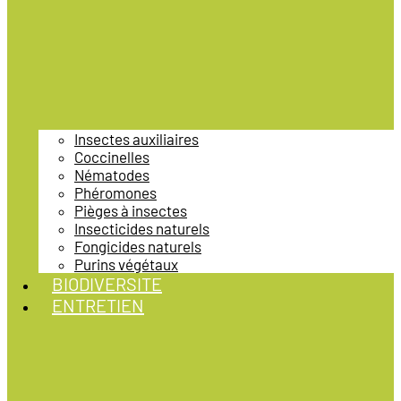
Insectes auxiliaires
Coccinelles
Nématodes
Phéromones
Pièges à insectes
Insecticides naturels
Fongicides naturels
Purins végétaux
BIODIVERSITE
ENTRETIEN