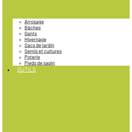
Arrosage
Bâches
Gants
Hivernage
Sacs de jardin
Semis et cultures
Poterie
Pieds de sapin
OUTILS