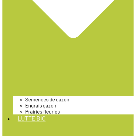
Semences de gazon
Engrais gazon
Prairies fleuries
LUTTE BIO