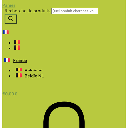
Panier
Recherche de produits
France
Belgique
Belgïe NL
€
0,00
0