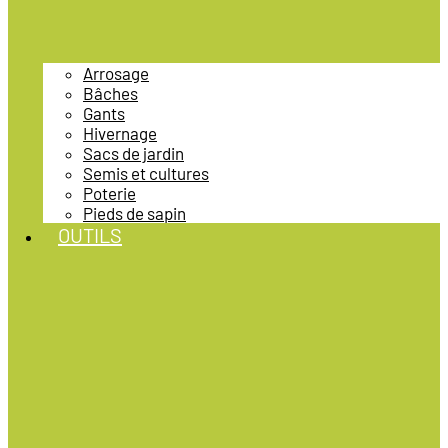
Arrosage
Bâches
Gants
Hivernage
Sacs de jardin
Semis et cultures
Poterie
Pieds de sapin
OUTILS