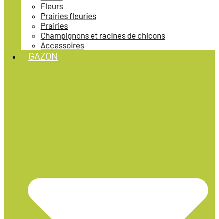
Fleurs
Prairies fleuries
Prairies
Champignons et racines de chicons
Accessoires
GAZON