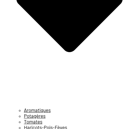
Aromatiques
Potagères
Tomates
Haricots-Pois-Fèves