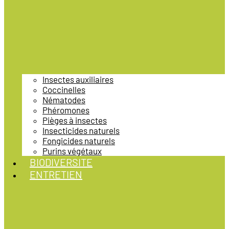
Insectes auxiliaires
Coccinelles
Nématodes
Phéromones
Pièges à insectes
Insecticides naturels
Fongicides naturels
Purins végétaux
BIODIVERSITE
ENTRETIEN