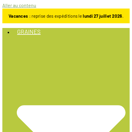
Aller au contenu
Vacances
: reprise des expéditions le
lundi 27 juillet 2026
.
GRAINES