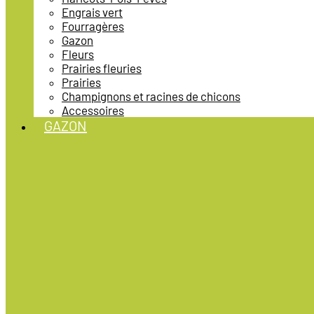
Engrais vert
Fourragères
Gazon
Fleurs
Prairies fleuries
Prairies
Champignons et racines de chicons
Accessoires
GAZON