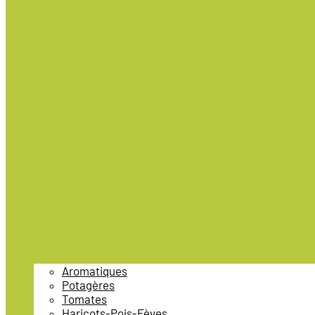
Aromatiques
Potagères
Tomates
Haricots-Pois-Fèves